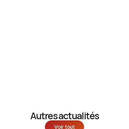
Des
activités adaptées
sont régulièrement proposées
pour stimuler la mémoire, favoriser l’expression et
encourager le lien social, dans le respect du rythme de
chacun.
Le P’tit Domaine incarne notre engagement : offrir un
cadre de vie sécurisé, respectueux et humain à nos
aînés les plus vulnérables.
Chez Cap Santé, nous
croyons que chaque résident mérite une attention de
tous les instants, pour vieillir en confiance et en dignité.
Autres actualités
Voir tout